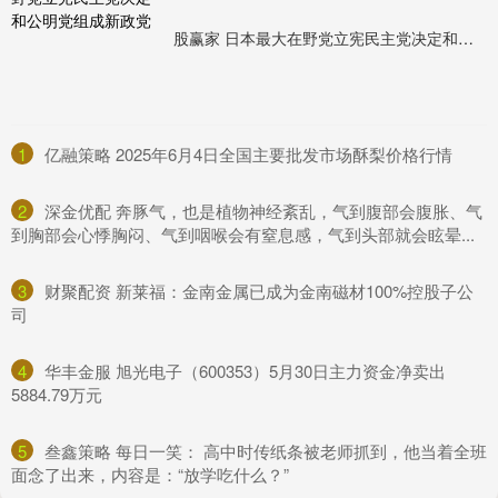
股赢家 日本最大在野党立宪民主党决定和公明党组成新政党
1
​亿融策略 2025年6月4日全国主要批发市场酥梨价格行情
2
​深金优配 奔豚气，也是植物神经紊乱，气到腹部会腹胀、气
到胸部会心悸胸闷、气到咽喉会有窒息感，气到头部就会眩晕...
3
​财聚配资 新莱福：金南金属已成为金南磁材100%控股子公
司
4
​华丰金服 旭光电子（600353）5月30日主力资金净卖出
5884.79万元
5
​叁鑫策略 每日一笑： 高中时传纸条被老师抓到，他当着全班
面念了出来，内容是：“放学吃什么？”