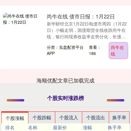
尚牛在线 债市日报：1月22日
新华财经北京1月22日电债市周四（1月22
日）小幅走弱，国债期货全线收跌尚牛在
线，银行间现券收益率走势分化，长债稍
持稳；公开市场单日净投放309亿元，资
分类：实盘配资平台
查看：
尚牛在
金利率短....
APP
186
线
海顺优配文章已加载完成
个股实时涨跌榜
个股跌幅
个股流入
个股流出
换手率
个股涨幅
排名
名称
最新价
涨幅
换手率