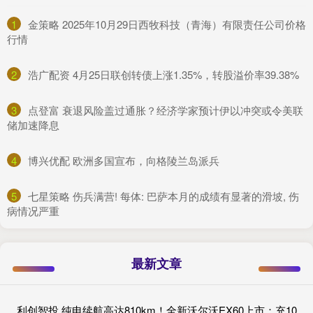
1
​金策略 2025年10月29日西牧科技（青海）有限责任公司价格
行情
2
​浩广配资 4月25日联创转债上涨1.35%，转股溢价率39.38%
3
​点登富 衰退风险盖过通胀？经济学家预计伊以冲突或令美联
储加速降息
4
​博兴优配 欧洲多国宣布，向格陵兰岛派兵
5
​七星策略 伤兵满营! 每体: 巴萨本月的成绩有显著的滑坡, 伤
病情况严重
最新文章
利创智投 纯电续航高达810km！全新沃尔沃EX60上市：充10