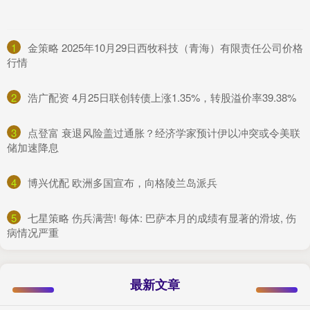
1
​金策略 2025年10月29日西牧科技（青海）有限责任公司价格
行情
2
​浩广配资 4月25日联创转债上涨1.35%，转股溢价率39.38%
3
​点登富 衰退风险盖过通胀？经济学家预计伊以冲突或令美联
储加速降息
4
​博兴优配 欧洲多国宣布，向格陵兰岛派兵
5
​七星策略 伤兵满营! 每体: 巴萨本月的成绩有显著的滑坡, 伤
病情况严重
最新文章