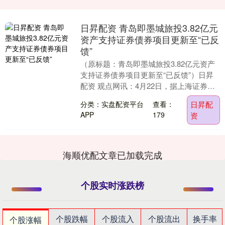
日昇配资 青岛即墨城旅投3.82亿元
资产支持证券债券项目更新至“已反
馈”
（原标题：青岛即墨城旅投3.82亿元资产
支持证券债券项目更新至“已反馈”）日昇
配资 观点网讯：4月22日，据上海证券交
易所信息披露，天风 - 即墨旅投安置房资
分类：实盘配资平台
查看：
日昇配
产....
APP
179
资
海顺优配文章已加载完成
个股实时涨跌榜
个股跌幅
个股流入
个股流出
换手率
个股涨幅