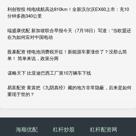
利创智投 纯电续航高达810km！全新沃尔沃EX60上市：充10
分钟多跑340公里
端盛康优配 新加坡联合早报今天（7月18日）写道：“当欧盟还
在为如何应对中国电动
股巢配资 锂电池消费税开征！新能源车要涨价了？没那么简
单！ 简单来说，政策分两
谋略天下 比亚迪巴西工厂第10万辆车下线
易富配资 黄裳把《九阴真经》藏的地方非常隐蔽，后来是如何
重现于世的？
海顺优配
杠杆炒股
杠杆配资网