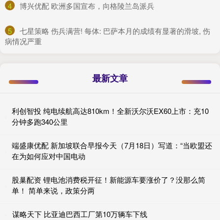
4
​博兴优配 欧洲多国宣布，向格陵兰岛派兵
5
​七星策略 伤兵满营! 每体: 巴萨本月的成绩有显著的滑坡, 伤
病情况严重
最新文章
利创智投 纯电续航高达810km！全新沃尔沃EX60上市：充10
分钟多跑340公里
端盛康优配 新加坡联合早报今天（7月18日）写道：“当欧盟还
在为如何应对中国电动
股巢配资 锂电池消费税开征！新能源车要涨价了？没那么简
单！ 简单来说，政策分两
谋略天下 比亚迪巴西工厂第10万辆车下线