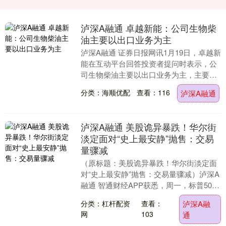
泸深A融通 卓越新能：公司生物柴
油主要以出口业务为主
泸深A融通 证券日报网讯1月19日，卓越新
能在互动平台回答投资者提问时表示，公
司生物柴油主要以出口业务为主，主要通
过荷兰卓越和新加坡卓越实现自主销
分类：海顺优配
查看：116
泸深A融通
售。....
泸深A融通 美股诡异暴跌！华尔街
淡定面对“史上最安静”抛售：交易
量骤减
（原标题：美股诡异暴跌！华尔街淡定面
对“史上最安静”抛售：交易量骤减）泸深A
融通 智通财经APP获悉，周一，标普500
指数再次暴跌，美元暴跌，金价飙升至新
分类：杠杆配资
查看：
泸深A融
高，但....
网
103
通