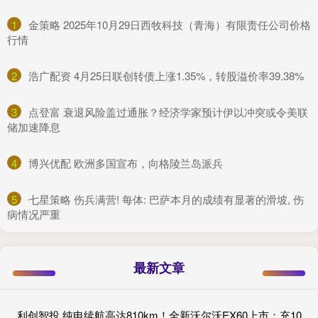
1
​金策略 2025年10月29日西牧科技（青海）有限责任公司价格
行情
2
​浩广配资 4月25日联创转债上涨1.35%，转股溢价率39.38%
3
​点登富 衰退风险盖过通胀？经济学家预计伊以冲突或令美联
储加速降息
4
​博兴优配 欧洲多国宣布，向格陵兰岛派兵
5
​七星策略 伤兵满营! 每体: 巴萨本月的成绩有显著的滑坡, 伤
病情况严重
最新文章
利创智投 纯电续航高达810km！全新沃尔沃EX60上市：充10