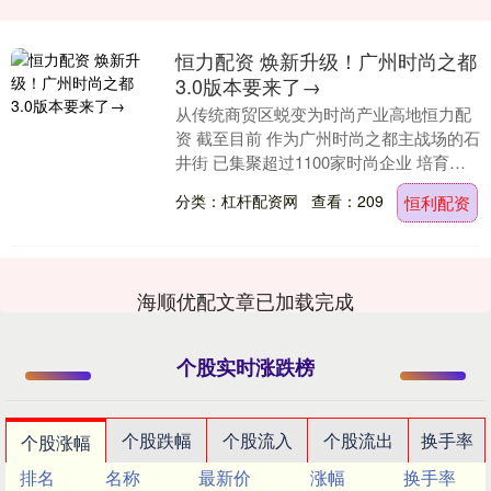
恒力配资 焕新升级！广州时尚之都
3.0版本要来了→
从传统商贸区蜕变为时尚产业高地恒力配
资 截至目前 作为广州时尚之都主战场的石
井街 已集聚超过1100家时尚企业 培育出
100余个优质品牌 年交易额超千亿元，产
分类：杠杆配资网
查看：209
恒利配资
值....
海顺优配文章已加载完成
个股实时涨跌榜
个股跌幅
个股流入
个股流出
换手率
个股涨幅
排名
名称
最新价
涨幅
换手率