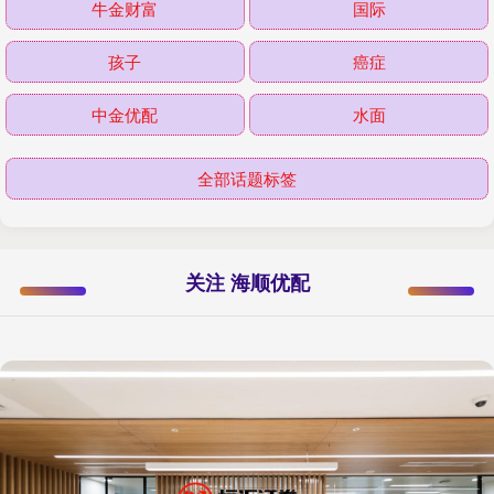
牛金财富
国际
孩子
癌症
中金优配
水面
全部话题标签
关注 海顺优配