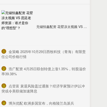
无锡恒鑫配资 花臂凉太视频 VS 昆廷老师资源：谁才是你的“理想型”？
1
​金策略 2025年10月29日西牧科技（青海）有限责
任公司价格行情
2
​浩广配资 4月25日联创转债上涨1.35%，转股溢价
率39.38%
3
​点登富 衰退风险盖过通胀？经济学家预计伊以冲
突或令美联储加速降息
4
​博兴优配 欧洲多国宣布，向格陵兰岛派兵