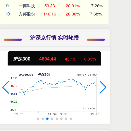
9
一博科技
53.33
20.01%
17.26%
10
方邦股份
146.16
20.00%
7.68%
沪深京行情 实时轮播
沪深300
4694.44
北
43.13
0.93%