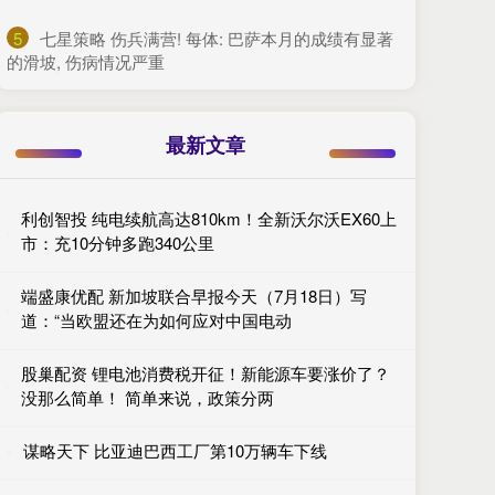
5
​七星策略 伤兵满营! 每体: 巴萨本月的成绩有显著
的滑坡, 伤病情况严重
最新文章
利创智投 纯电续航高达810km！全新沃尔沃EX60上
市：充10分钟多跑340公里
端盛康优配 新加坡联合早报今天（7月18日）写
道：“当欧盟还在为如何应对中国电动
股巢配资 锂电池消费税开征！新能源车要涨价了？
没那么简单！ 简单来说，政策分两
谋略天下 比亚迪巴西工厂第10万辆车下线