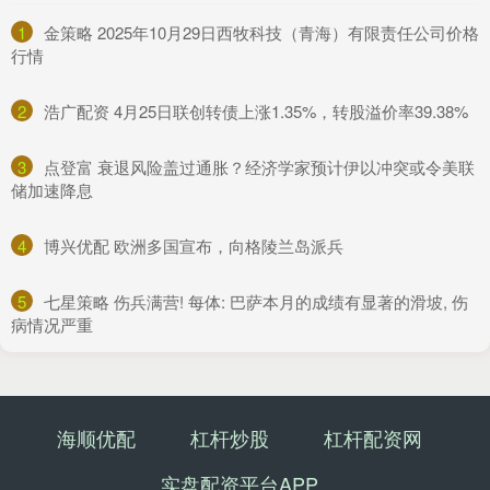
1
​金策略 2025年10月29日西牧科技（青海）有限责任公司价格
行情
2
​浩广配资 4月25日联创转债上涨1.35%，转股溢价率39.38%
3
​点登富 衰退风险盖过通胀？经济学家预计伊以冲突或令美联
储加速降息
4
​博兴优配 欧洲多国宣布，向格陵兰岛派兵
5
​七星策略 伤兵满营! 每体: 巴萨本月的成绩有显著的滑坡, 伤
病情况严重
海顺优配
杠杆炒股
杠杆配资网
实盘配资平台APP