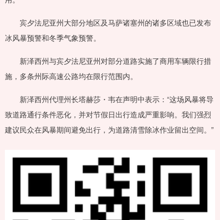
宾夕法尼亚州大部分地区及马萨诸塞州的诸多区域也已发布
冰风暴预警和冬季气象预警。
新泽西州与宾夕法尼亚州对部分道路实施了商用车辆限行措
施，多条州际高速公路均在限行范围内。
新泽西州代理州长塔赫莎・韦在声明中表示：“这场风暴将导
致道路通行条件恶化，并对节假日出行造成严重影响。我们强烈
建议民众在风暴期间避免出行，为道路清雪除冰作业留出空间。”