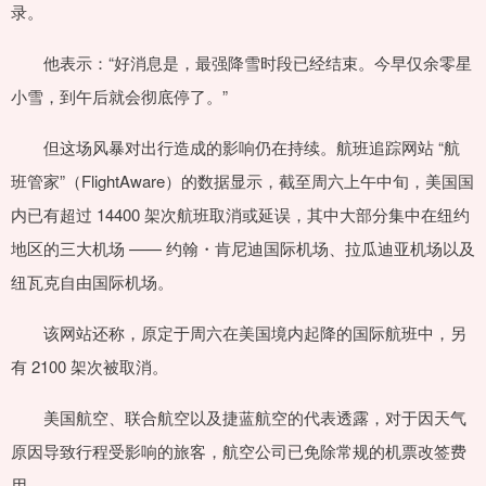
录。
他表示：“好消息是，最强降雪时段已经结束。今早仅余零星
小雪，到午后就会彻底停了。”
但这场风暴对出行造成的影响仍在持续。航班追踪网站 “航
班管家”（FlightAware）的数据显示，截至周六上午中旬，美国国
内已有超过 14400 架次航班取消或延误，其中大部分集中在纽约
地区的三大机场 —— 约翰・肯尼迪国际机场、拉瓜迪亚机场以及
纽瓦克自由国际机场。
该网站还称，原定于周六在美国境内起降的国际航班中，另
有 2100 架次被取消。
美国航空、联合航空以及捷蓝航空的代表透露，对于因天气
原因导致行程受影响的旅客，航空公司已免除常规的机票改签费
用。