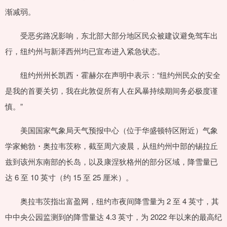
渐减弱。
受恶劣路况影响，东北部大部分地区民众被建议避免驾车出
行，纽约州与新泽西州均已宣布进入紧急状态。
纽约州州长凯西・霍赫尔在声明中表示：“纽约州民众的安全
是我的首要关切，我在此敦促所有人在风暴持续期间务必极度谨
慎。”
美国国家气象局天气预报中心（位于华盛顿特区附近）气象
学家鲍勃・奥拉韦茨称，截至周六凌晨，从纽约州中部的锡拉丘
兹到该州东南部的长岛，以及康涅狄格州的部分区域，降雪量已
达 6 至 10 英寸（约 15 至 25 厘米）。
奥拉韦茨指出富盈网，纽约市夜间降雪量为 2 至 4 英寸，其
中中央公园监测到的降雪量达 4.3 英寸，为 2022 年以来的最高纪